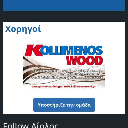
Χορηγοί
Υποστήριξε την ομάδα
Follow Αίολος