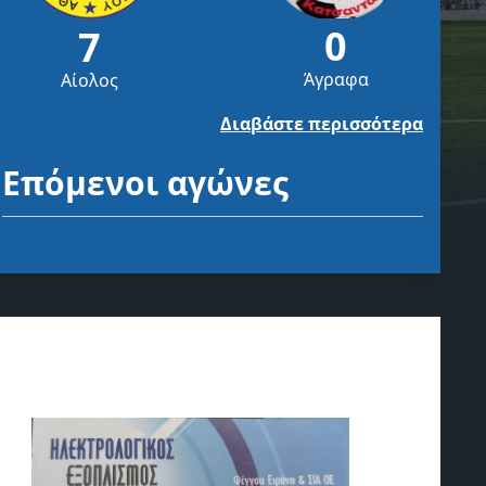
0
7
Άγραφα
Αίολος
Διαβάστε περισσότερα
Επόμενοι αγώνες