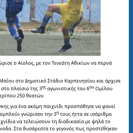
ώρισε ο Αίολος, με τον Τενεάτη Αθικίων να περνά
Μαΐου στο Δημοτικό Στάδιο Καρπενησίου και άρχισε
ης
ου
 στο πλαίσιο της 3
αγωνιστικής του 6
Ομίλου
περίπου 250 θεατών.
γκης για ένα ακόμη παιχνίδι προσπάθησε να φανεί
η
λομπλού» γνώρισαν την 3
τους ήττα σε ισάριθμα
χνίδια να τελειώσουν τη διαδικασία με ψηλά το
άνοδο. Στα δυσάρεστα το γεγονός πως προστέθηκαν