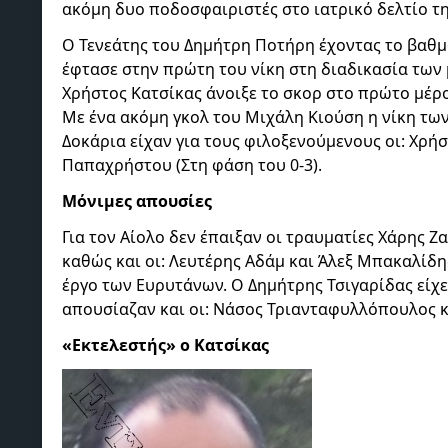
ακόμη δυο ποδοσφαιριστές στο ιατρικό δελτίο τ
Ο Τενεάτης του Δημήτρη Ποτήρη έχοντας το βαθμ
έφτασε στην πρώτη του νίκη στη διαδικασία των
Χρήστος Κατσίκας άνοιξε το σκορ στο πρώτο μέρο
Με ένα ακόμη γκολ του Μιχάλη Κιούση η νίκη τω
Δοκάρια είχαν για τους φιλοξενούμενους οι: Χρή
Παπαχρήστου (Στη φάση του 0-3).
Μόνιμες απουσίες
Για τον Αίολο δεν έπαιξαν οι τραυματίες Χάρης 
καθώς και οι: Λευτέρης Αδάμ και Άλεξ Μπακαλίδη
έργο των Ευρυτάνων. Ο Δημήτρης Τσιγαρίδας είχε
απουσίαζαν και οι: Νάσος Τριανταφυλλόπουλος 
«Εκτελεστής» ο Κατσίκας