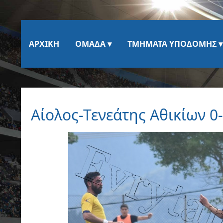
ΑΡΧΙΚΉ
ΟΜΆΔΑ
ΤΜΉΜΑΤΑ ΥΠΟΔΟΜΉΣ
Αίολος-Τενεάτης Αθικίων 0