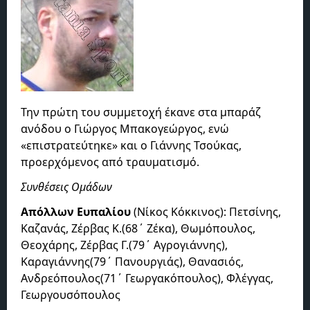
Την πρώτη του συμμετοχή έκανε στα μπαράζ
ανόδου ο Γιώργος Μπακογεώργος, ενώ
«επιστρατεύτηκε» και ο Γιάννης Τσούκας,
προερχόμενος από τραυματισμό.
Συνθέσεις Ομάδων
Απόλλων Ευπαλίου
(Νίκος Κόκκινος): Πετσίνης,
Καζανάς, Ζέρβας Κ.(68΄ Ζέκα), Θωμόπουλος,
Θεοχάρης, Ζέρβας Γ.(79΄ Αγρογιάννης),
Καραγιάννης(79΄ Πανουργιάς), Θανασιός,
Ανδρεόπουλος(71΄ Γεωργακόπουλος), Φλέγγας,
Γεωργουσόπουλος