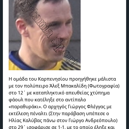
Η ομάδα του Καρπενησίου προηγήθηκε μάλιστα
με τον πολύπειρο Άλεξ Μπακαλίδη (Φωτογραφία)
στο 12΄ με καταπληκτικό απευθείας χτύπημα
φάουλ που κατέληξε στο αντίπαλο
«παραθυράκι». Ο αρχηγός Γιώργος Φλέγγας με
εκτέλεση πέναλτι (Στην παράβαση υπέπεσε ο
Ηλίας Καλύβας πάνω στον Γιώργο Ανδρεόπουλο)
στο 29΄ ισοφάρισε σε 1-1, με το οποίο έληξε και