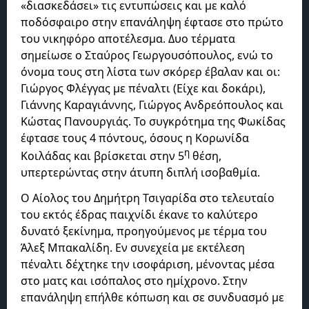
«διασκεδάσει» τις εντυπώσεις και με καλό
ποδόσφαιρο στην επανάληψη έφτασε στο πρώτο
του νικηφόρο αποτέλεσμα. Δυο τέρματα
σημείωσε ο Σταύρος Γεωργουσόπουλος, ενώ το
όνομα τους στη λίστα των σκόρερ έβαλαν και οι:
Γιώργος Φλέγγας με πέναλτι (Είχε και δοκάρι),
Γιάννης Καραγιάννης, Γιώργος Ανδρεόπουλος και
Κώστας Πανουργιάς. Το συγκρότημα της Φωκίδας
έφτασε τους 4 πόντους, όσους η Κορωνίδα
η
Κοιλάδας και βρίσκεται στην 5
θέση,
υπερτερώντας στην άτυπη διπλή ισοβαθμία.
Ο Αίολος του Δημήτρη Τσιγαρίδα στο τελευταίο
του εκτός έδρας παιχνίδι έκανε το καλύτερο
δυνατό ξεκίνημα, προηγούμενος με τέρμα του
Άλεξ Μπακαλίδη. Εν συνεχεία με εκτέλεση
πέναλτι δέχτηκε την ισοφάριση, μένοντας μέσα
στο ματς και ισόπαλος στο ημίχρονο. Στην
επανάληψη επήλθε κόπωση και σε συνδυασμό με