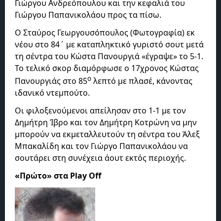
Γιώργου Ανδρεόπουλου και την κεφαλιά του
Γιώργου Παπανικολάου προς τα πίσω.
Ο Σταύρος Γεωργουσόπουλος (Φωτογραφία) εκ
νέου στο 84΄ με καταπληκτικό γυριστό σουτ μετά
τη σέντρα του Κώστα Πανουργιά «έγραψε» το 5-1.
Το τελικό σκορ διαμόρφωσε ο 17χρονος Κώστας
ο
Πανουργιάς στο 85
λεπτό με πλασέ, κάνοντας
ιδανικό ντεμπούτο.
Οι φιλοξενούμενοι απείλησαν στο 1-1 με τον
Δημήτρη Ίβρο και τον Δημήτρη Κοτρώνη να μην
μπορούν να εκμεταλλευτούν τη σέντρα του Άλεξ
Μπακαλίδη και τον Γιώργο Παπανικολάου να
σουτάρει στη συνέχεια άουτ εκτός περιοχής.
«Πρώτο» στα Play Off