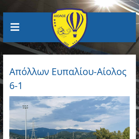
Απόλλων Ευπαλίου-Αίολος
6-1