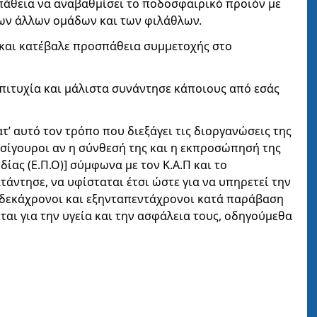
σπάθεια να αναβαθμίσει το ποδοσφαιρικό προϊόν με
των άλλων ομάδων και των φιλάθλων.
 και κατέβαλε προσπάθεια συμμετοχής στο
πιτυχία και μάλιστα συνάντησε κάποιους από εσάς
τ’ αυτό τον τρόπο που διεξάγει τις διοργανώσεις της
ε σίγουροι αν η σύνθεσή της και η εκπροσώπησή της
ας (Ε.Π.Ο)] σύμφωνα με τον Κ.Α.Π και το
ατάντησε, να υφίσταται έτσι ώστε για να υπηρετεί την
ωδεκάχρονοι και εξηνταπεντάχρονοι κατά παράβαση
εται για την υγεία και την ασφάλεια τους, οδηγούμεθα