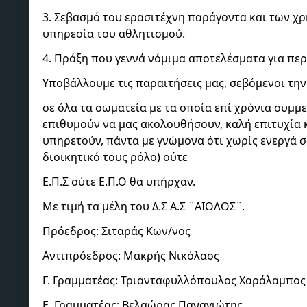
3. Σεβασμό του ερασιτέχνη παράγοντα και των χ
υπηρεσία του αθλητισμού.
4. Πράξη που γεννά νόμιμα αποτελέσματα για περ
Υποβάλλουμε τις παραιτήσεις μας, σεβόμενοι την
σε όλα τα σωματεία με τα οποία επί χρόνια συμμε
επιθυμούν να μας ακολουθήσουν, καλή επιτυχία 
υπηρετούν, πάντα με γνώμονα ότι χωρίς ενεργά σ
διοικητικό τους ρόλο) ούτε
Ε.Π.Σ ούτε Ε.Π.Ο θα υπήρχαν.
Με τιμή τα μέλη του Δ.Σ Α.Σ ¨ΑΙΟΛΟΣ¨.
Πρόεδρος: Σιταράς Κων/νος
Αντιπρόεδρος: Μακρής Νικόλαος
Γ. Γραμματέας: Τριανταφυλλόπουλος Χαράλαμπος
Ε. Γραμματέας: Βελαώρας Παναγιώτης