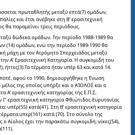
ύσσεται πρωταθλητής μεταξύ επτά(7) ομάδων,
οπαλίες και έτσι ανέβηκε στη Β’ ερασιτεχνική
ος θα παραμείνει τρεις περιόδους.
εταξύ δώδεκα ομάδων. Την περίοδο 1988-1989 θα
ων (14) ομάδων, ενώ την περίοδο 1989-1990 θα
κή μάχη με τον Ατρόμητο Σπερχειάδος μεταξύ
 την Α’ Ερασιτεχνική Κατηγορία. Η συγκομιδή του
, ήττες(3).Τα τέρματα ήταν υπέρ 63 και κατά 14.
ί ποτέ, αφού το 1990, δημιουργήθηκε η Ένωση
μέλος της οποίας υπήρξε και ο ΑΊΟΛΟΣ και ο
 Α’ ερασιτεχνικής κατηγορίας της Ε.Π.Σ.
ην Γ’ ερασιτεχνική κατηγορία Φθιώτιδος-Ευρυτανίας
ματα: υπέρ(55) κατά(41). Στη Β’ ερασιτεχνική κατηγορία
, τέρματα:υπερ(161) κατά (70). Στο σύνολο της
 ο Αίολος έχει την παρακάτω συγκομιδή: νίκες(54),
(111).