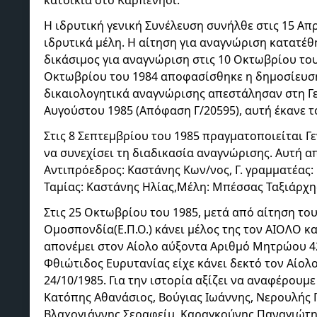
Η ιδρυτική γενική Συνέλευση συνήλθε στις 15 Απ
ιδρυτικά μέλη. Η αίτηση για αναγνώριση κατατέθ
δικάσιμος για αναγνώριση στις 10 Οκτωβρίου του
Οκτωβρίου του 1984 αποφασίσθηκε η δημοσίευση 
δικαιολογητικά αναγνώρισης απεστάλησαν στη Γεν
Αυγούστου 1985 (Απόφαση Γ/20595), αυτή έκανε το
Στις 8 Σεπτεμβρίου του 1985 πραγματοποιείται Γ
να συνεχίσει τη διαδικασία αναγνώρισης. Αυτή α
Αντιπρόεδρος: Καστάνης Κων/νος, Γ. γραμματέας:
Ταμίας: Καστάνης Ηλίας,Μέλη: Μπέσσας Ταξιάρχη
Στις 25 Οκτωβρίου του 1985, μετά από αίτηση το
Ομοσπονδία(Ε.Π.Ο.) κάνει μέλος της τον ΑΙΟΛΟ κα
απονέμει στον Αίολο αύξοντα Αριθμό Μητρώου 
Φθιώτιδος Ευρυτανίας είχε κάνει δεκτό τον Αίολο 
24/10/1985. Για την ιστορία αξίζει να αναφέρουμ
Κατόπης Αθανάσιος, Βούγιας Ιωάννης, Νερουλής Γ
Βλαχογιάννης Σεραφείμ, Καραγκούνης Παναγιώτη