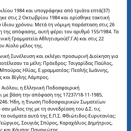
ριλίου 1984 και υπογράφηκε από τριάτα επτά(37)
ηκε στις 2 Οκτωβρίου 1984 και ορίσθηκε τακτική
 ίδιου χρόνου. Μετά τη νόμιμη παράσταση στις 26
της απόφασης, αυτή φέρει τον αριθμό 155/1984. Τα
ική Γραμματεία Αθλητισμού(Γ.Γ.Α) και στις 22
ν Αίολο μέλος της.
ενική Συνέλευση και εκλέγει προσωρινή Διοίκηση για
ποτέλεσαν τα μέλη: Πρόεδρος: Τσιγαρίδας Παύλος,
 Μπούρας Ηλίας, Ε.γραμματέας: Πεσλής Ιωάννης,
ς και Βίγλης Λάμπρος.
υ Αιόλου, η Ελληνική Ποδοσφαιρική
ι με βάση την απόφαση της 17237/18-11-1985,
4246. Ήδη, η Ένωση Ποδοσφαιρικών Σωματείων
σαν μέλος της με τη συνεδρίαση του Δ.Σ. τις
ε τα ονόματα αυτά της Ε.Π.Σ. Φθιώτιδος-Ευρυτανίας:
εώργιος, Σουγιάς Σπύρος, Καραχάλιος Δημήτριος,
ς και Κάμπας Παναγιώτης.