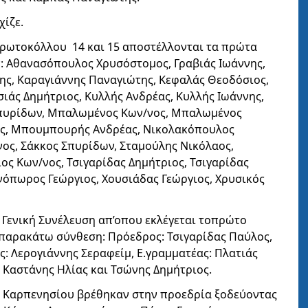
χίζε.
 πρωτοκόλλου 14 και 15 αποστέλλονται τα πρώτα
αν: Αθανασόπουλος Χρυσόστομος, Γραβιάς Ιωάννης,
ης, Καραγιάννης Παναγιώτης, Κεφαλάς Θεοδόσιος,
ιάς Δημήτριος, Κυλλής Ανδρέας, Κυλλής Ιωάννης,
 Σπυρίδων, Μπαλωμένος Κων/νος, Μπαλωμένος
ης, Μπουμπουρής Ανδρέας, Νικολακόπουλος
νος, Σάκκος Σπυρίδων, Σταμούλης Νικόλαος,
ος Κων/νος, Τσιγαρίδας Δημήτριος, Τσιγαρίδας
νόπωρος Γεώργιος, Χουσιάδας Γεώργιος, Χρυσικός
ι Γενική Συνέλευση απ’οπου εκλέγεται τοπρώτο
ν παρακάτω σύνθεση: Πρόεδρος: Τσιγαρίδας Παύλος,
: Λερογιάννης Σεραφείμ, Ε.γραμματέας: Πλατιάς
 Καστάνης Ηλίας και Τσώνης Δημήτριος.
του Καρπενησίου βρέθηκαν στην προεδρία ξοδεύοντας