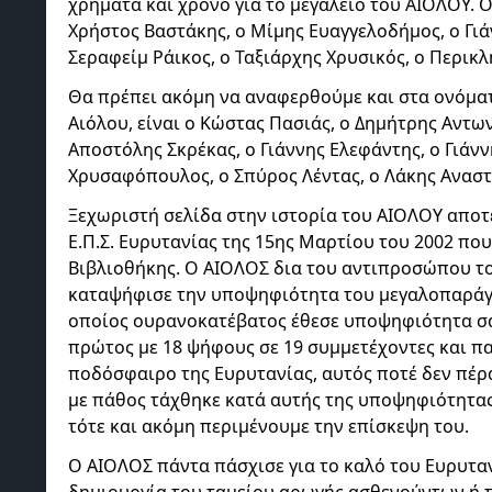
χρήματα και χρόνο για το μεγαλείο του ΑΙΟΛΟΥ. 
Χρήστος Βαστάκης, ο Μίμης Ευαγγελοδήμος, ο Γιά
Σεραφείμ Ράικος, ο Ταξιάρχης Χρυσικός, ο Περικλ
Θα πρέπει ακόμη να αναφερθούμε και στα ονόμα
Αιόλου, είναι ο Κώστας Πασιάς, ο Δημήτρης Αντων
Αποστόλης Σκρέκας, ο Γιάννης Ελεφάντης, ο Γιάν
Χρυσαφόπουλος, ο Σπύρος Λέντας, ο Λάκης Αναστ
Ξεχωριστή σελίδα στην ιστορία του ΑΙΟΛΟΥ αποτε
Ε.Π.Σ. Ευρυτανίας της 15ης Μαρτίου του 2002 πο
Βιβλιοθήκης. Ο ΑΙΟΛΟΣ δια του αντιπροσώπου τ
καταψήφισε την υποψηφιότητα του μεγαλοπαρά
οποίος ουρανοκατέβατος έθεσε υποψηφιότητα σαν
πρώτος με 18 ψήφους σε 19 συμμετέχοντες και πα
ποδόσφαιρο της Ευρυτανίας, αυτός ποτέ δεν πέρ
με πάθος τάχθηκε κατά αυτής της υποψηφιότητας
τότε και ακόμη περιμένουμε την επίσκεψη του.
Ο ΑΙΟΛΟΣ πάντα πάσχισε για το καλό του Ευρυτα
δημιουργία του ταμείου αρωγής ασθενούντων ή 