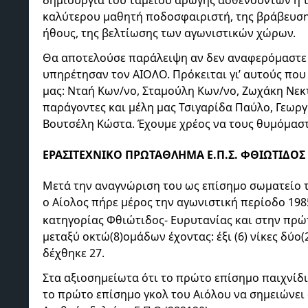
καλύτερου μαθητή ποδοσφαιριστή, της βράβευση
ήθους, της βελτίωσης των αγωνιστικών χώρων.
Θα αποτελούσε παράλειψη αν δεν αναφερόμαστε 
υπηρέτησαν τον ΑΙΟΛΟ. Πρόκειται γι’ αυτούς πο
μας: Νταή Κων/νο, Σταμούλη Κων/νο, Ζωχάκη Νεκτ
παράγοντες και μέλη μας Τσιγαρίδα Παύλο, Γεωρ
Βουτσέλη Κώστα. Έχουμε χρέος να τους θυμόμαστε
ΕΡΑΣΙΤΕΧΝΙΚΟ ΠΡΩΤΑΘΛΗΜΑ Ε.Π.Σ. ΦΘΙΩΤΙΔΟΣ 
Μετά την αναγνώριση του ως επίσημο σωματείο 
ο Αίολος πήρε μέρος την αγωνιστική περίοδο 198
κατηγορίας Φθιώτιδος- Ευρυτανίας και στην πρώ
μεταξύ οκτώ(8)ομάδων έχοντας: έξι (6) νίκες δύο(2
δέχθηκε 27.
Στα αξιοσημείωτα ότι το πρώτο επίσημο παιχνίδι 
το πρώτο επίσημο γκολ του Αιόλου να σημειώνε