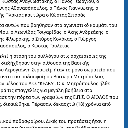
Ο Κώστας Αναγνωστάκης, ο Πάνος Γεωργίου, ο
ννης Αθανασόπουλος, ο Πάνος Γιαννιώτης, ο
ής Πλακιάς και τώρα ο Κώστας Σιταράς.
τα αυτών που βοήθησαν στο αγωνιστικό κομμάτι του
ίου, ο Λεωνίδας Τσιγαρίδας, o Άκης Ανδρεάκης, ο
νης Φλωράκης, ο Σπύρος Κολόκας, ο Γιώργος
ασόπουλος, ο Κώστας Γουλέτας.
λεί η στάση του συλλόγου στις αρχαιρεσίες της
υ διεξήχθησαν στην αίθουσα της Βασικής
ου Λερογιάννη Σεραφείμ ήταν το μόνο σωματείο που
γοντα του ποδοσφαίρου Βίκτωρα Μητρόπολου,
 μέλος του Α.Ο. “ΚΕΔΡΑ”. Ο κ. Μητρόπουλος ήλθε
ρά τις επαγγελίες για μεγάλη βοήθεια στο
ασε την πόρτα των γραφείων της Ε.Π.Σ. Ο ΑΙΟΛΟΣ που
, δικαιώθηκε. Πέρασαν, δεκαοχτώ (18) χρόνια από
νικού ποδοσφαίρου. Δικές του προτάσεις ήταν η
τραυματιών ποδοσφαιριστών, της βράβευσης του