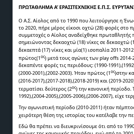
ΠΡΩΤΑΘΛΗΜΑ Α’ ΕΡΑΣΙΤΕΧΝΙΚΗΣ Ε.Π.Σ. ΕΥΡΥΤΑΝ
Ο Α.Σ. Αίολος από το 1990 που λειτούργησε η Έν
το 2020, πήρε μέρος είκοσι οχτώ (28) φορές στο π
συμμετοχές ο Αίολος αναδείχθηκε πρωταθλητής πέ
σημειώνοντας δεκαοχτώ (18) νίκες σε δεκαοχτώ (1
δεκαεπτά (17) νίκες και μία(1) ισοπαλία 2011-2012
ος
πρώτος(1
) μετά τους αγώνες των play offs 2014-
δεκαπέντε φορές τις περιόδους: (1990-1991),(1992-
ος
(2000-2001),(2002-2003). Ήταν πρώτος (1
)στην κα
(2016-2017),(2017-2018),(2018-2019) και (2019-202
ος
τερματίσει δεύτερος (2
) την κανονική περίοδο. 
1992),(2004-2005),(2005-2006),(2006-2007), είχε τ
Την αγωνιστική περίοδο (2010-2011) ήταν πέμπτο
χειρότερη θέση της ιστορίας του κατέλαβε την πε
Εδώ θα πρέπει να διευκρινίσουμε ότι από το 199
αγώνες της κανονικής περιόδου, ενώ από το 2001