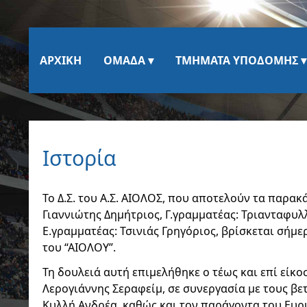
ΑΡΧΙΚΉ
ΟΜΆΔΑ
ΤΜΉΜΑΤΑ ΥΠΟΔΟΜΉΣ
Ιστορία
Το Δ.Σ. του Α.Σ. ΑΙΟΛΟΣ, που αποτελούν τα παρα
Γιαννιώτης Δημήτριος, Γ.γραμματέας: Τριανταφυ
Ε.γραμματέας: Τσινιάς Γρηγόριος, βρίσκεται σήμ
του “ΑΙΟΛΟΥ”.
Τη δουλειά αυτή επιμελήθηκε ο τέως και επί είκο
Λερογιάννης Σεραφείμ, σε συνεργασία με τους βε
Κυλλή Ανδρέα, καθώς και τον παράγοντα του Ευρ