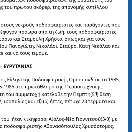
ς του πρώτου σκόρερ, της απονομής κυπέλλου
στους νεκρούς ποδοσφαιριστές και παράγοντες που
υ έφυγαν πρόωρα από τη ζωή, τους ποδοσφαιριστές
άριο και Σταμούλη Χρήστο, όπως και για τους
γίου Παναγιώτη, Νικολάου Σταύρο, Κατή Νικόλαο και
 και να τους τιμάμε.
– ΕΥΡΥΤΑΝΙΑΣ
της Ελληνικής Ποδοσφαιρικής Ομοσπονδίας το 1985,
5-1986 στο πρωτάθλημα της Γ’ ερασιτεχνικής
η
τη του συμμετοχή κατέλαβε την Πέμπτη(5
) θέση
) ισοπαλίες και έξι(6) ήττες, πέτυχε 23 τέρματα και
του, ήταν νικηφόρο: Αίολος-Νέα Γιαννιτσού(3-0) με
ι ο ποδοσφαιριστής Αθανασόπουλος Χρυσόστομος.