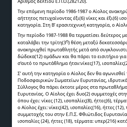
Αριθμός δελτίου Ε.Π.Ο.(282120).
Την επόμενη περίοδο 1986-1987 ο Αίολος ανακηρ
αήττητος πετυχαίνοντας έξι(6) νίκες και έξι(6) ισ
κατηγορία. Στη Β’ ερασιτεχνική κατηγορία, ο Αίολ
Την περίοδο 1987-1988 θα τερματίσει δεύτερος μ
η
καταλάβει την τρίτη(3
) θέση μεταξύ δεκατεσσάρ
ανακηρυχθεί πρωταθλητής μετά από συγκλονιστι
δώδεκα(12) ομάδων και θα πάρει το εισιτήριο για
σ’αυτό το πρωτάθλημα ήταν:νίκες(17), ισοπαλίες(2)
Σ’ αυτή την κατηγορία ο Αίολος δεν θα αγωνισθε
Ποδοσφαιρικών Σωματείων Ευρυτανίας, ιδρυτικό 
Σύλλογος θα πάρει έκτοτε μέρος στα πρωταθλήματα
Ευρυτανίας. Ο Αίολος έχει δυο(2) συμμετοχές στ
όπου έχει: νίκες (12), ισοπαλίες(8), ήττες(6), τέρ
ο Αίολος έχει: νίκες(42), ισοπαλίες(16), ήττες (12)
συμμετοχής του στην Ε.Π.Σ. Φθιώτιδος Ευρυτανίας
ισοπαλίες (24), ήττες (18), τέρματα: υπερ(216) κατά