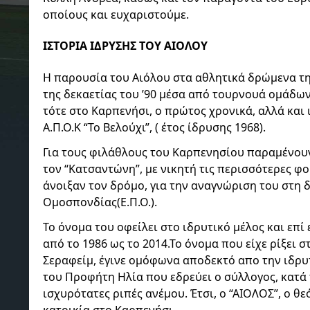
οποίους και ευχαριστούμε.
ΙΣΤΟΡΙΑ ΙΔΡΥΣΗΣ ΤΟΥ ΑΙΟΛΟΥ
Η παρουσία του Αιόλου στα αθλητικά δρώμενα τη
της δεκαετίας του ’90 μέσα από τουρνουά ομάδ
τότε στο Καρπενήσι, ο πρώτος χρονικά, αλλά και
Α.Π.Ο.Κ “Το Βελούχι”, ( έτος ίδρυσης 1968).
Για τους φιλάθλους του Καρπενησίου παραμένουν
τον “Κατσαντώνη”, με νικητή τις περισσότερες φο
άνοιξαν τον δρόμο, για την αναγνώριση του στη
Ομοσπονδίας(Ε.Π.Ο.).
Το όνομα του οφείλει στο ιδρυτικό μέλος και επί
από το 1986 ως το 2014.Το όνομα που είχε ρίξει 
Σεραφείμ, έγινε ομόφωνα αποδεκτό απο την ιδρυ
του Προφήτη Ηλία που εδρεύει ο σύλλογος, κατά 
ισχυρότατες ριπές ανέμου. Έτσι, ο “ΑΙΟΛΟΣ”, ο θε
κατοικία στο Καρπενήσι.