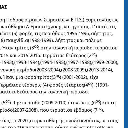
ΙΑΣ
ωση Ποδοσφαιρικών Σωματείων( Ε.Π.Σ.) Ευρυτανίας ως
ρωτάθλημα Α’ Ερασιτεχνικής κατηγορίας. Σ’ αυτές τις
ντε (5) φορές, τις περιόδους 1995-1996, αήττητος,
8) παιχνίδια(1998-1999). Αήττητος και πάλι με
ος
. Ήταν τρίτος (3
) στην κανονική περίοδο, τερμάτισε
ος
2015 και 2015-2016. Τερμάτισε δεύτερος (2
)
1993),(1993-1994),(1994-1995),(1997-1998),(1999-2000),
νονική περίοδο(2003-2004),(2008-2009),(2013-2014),
ος
0). Ήταν μια φορά τρίτος(3
) (2001-2002), είχε
ος
Τερμάτισε τέσσερις (4) φορές τέταρτος(4
): (1991-
ερματίσει δεύτερος την κανονική περίοδο.
ος
ος
ς(5
). Την περίοδο (2009-2010) ήταν έκτος(6
) και τη
ος
ρίοδο(2007-2008), που τερμάτισε έβδομος (7
).
0 έως το 2020 ,ο πρωταθλητής αναδεικνυόταν, με τους
 ως το 2019 πραγματοποιούντο αγώνες play-offs για