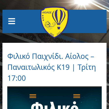
Φιλικό Παιχνίδι. Αίολος –
Παναιτωλικός Κ19 | Τρίτη
17:00