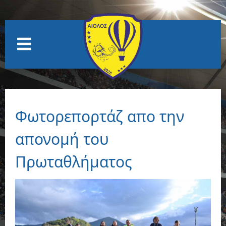
Φωτορεπορτάζ απο την
απονομή του
Πρωταθλήματος