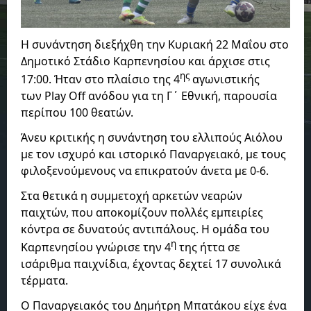
Η συνάντηση διεξήχθη την Κυριακή 22 Μαΐου στο
Δημοτικό Στάδιο Καρπενησίου και άρχισε στις
ης
17:00. Ήταν στο πλαίσιο της 4
αγωνιστικής
των Play Off ανόδου για τη Γ΄ Εθνική, παρουσία
περίπου 100 θεατών.
Άνευ κριτικής η συνάντηση του ελλιπούς Αιόλου
με τον ισχυρό και ιστορικό Παναργειακό, με τους
φιλοξενούμενους να επικρατούν άνετα με 0-6.
Στα θετικά η συμμετοχή αρκετών νεαρών
παιχτών, που αποκομίζουν πολλές εμπειρίες
κόντρα σε δυνατούς αντιπάλους. Η ομάδα του
η
Καρπενησίου γνώρισε την 4
της ήττα σε
ισάριθμα παιχνίδια, έχοντας δεχτεί 17 συνολικά
τέρματα.
Ο Παναργειακός του Δημήτρη Μπατάκου είχε ένα