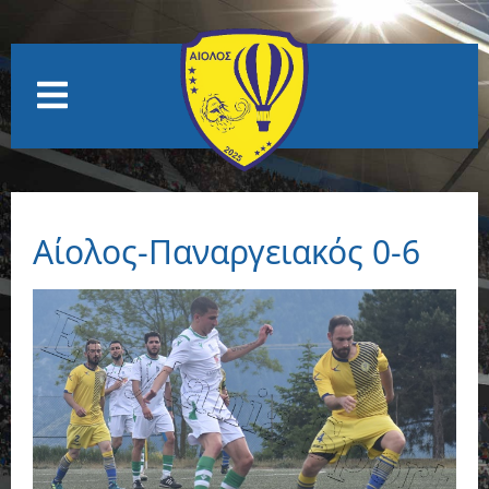
Αίολος-Παναργειακός 0-6