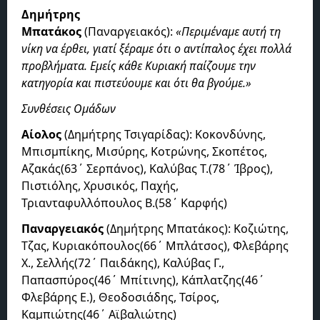
Δημήτρης
Μπατάκος
(Παναργειακός):
«Περιμέναμε αυτή τη
νίκη να έρθει, γιατί ξέραμε ότι ο αντίπαλος έχει πολλά
προβλήματα. Εμείς κάθε Κυριακή παίζουμε την
κατηγορία και πιστεύουμε και ότι θα βγούμε.»
Συνθέσεις Ομάδων
Αίολος
(Δημήτρης Τσιγαρίδας): Κοκονδύνης,
Μπισμπίκης, Μισύρης, Κοτρώνης, Σκοπέτος,
Αζακάς(63΄ Σερπάνος), Καλύβας Τ.(78΄ Ίβρος),
Πιστιόλης, Χρυσικός, Παχής,
Τριανταφυλλόπουλος Β.(58΄ Καρφής)
Παναργειακός
(Δημήτρης Μπατάκος): Κοζιώτης,
Τζας, Κυριακόπουλος(66΄ Μπλάτσος), Φλεβάρης
Χ., Σελλής(72΄ Παιδάκης), Καλύβας Γ.,
Παπασπύρος(46΄ Μπίτινης), Κάπλατζης(46΄
Φλεβάρης Ε.), Θεοδοσιάδης, Τσίρος,
Καμπιώτης(46΄ Αϊβαλιώτης)