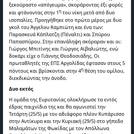
ξεκούραστο «απόγευμα», σκοράροντας έξι φορές
η
και φτάνοντας στην 1
του νίκη μετά από δυο
ισοπαλίες. Προηγήθηκε στο πρώτο μέρος με δυο
γκολ του Άγγελου Καμπιώτη και ένα των:
Παρασκευά Κάπλατζη (Πέναλτι) και Σπύρου
Παπασπύρου. Στην επανάληψη σκόραραν και οι:
Γιώργος Μπιτίνης και Γιώργος Αϊβαλιώτης, ενώ
δοκάρι είχε ο Γιάννης Θεοδοσιάδης. Οι
πρωταθλητές της ΕΠΣ Αργολίδας έφτασαν στους 5
η
πόντους και βρίσκονται στην 4
θέση του ομίλου,
διεκδικώντας την άνοδο.
Δυο εκτός
H ομάδα της Ευρυτανίας ολοκλήρωσε τα εντός
έδρας παιχνίδια της και θα αγωνιστεί την
Τετάρτη (25/5) με τον αδιάφορο πλέον Κυπάρισσο
στην Αντίκυρα και την Κυριακή (29/5) στο γήπεδο
Μαλαμάτων της Φωκίδας με τον Απόλλωνα