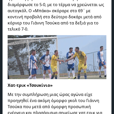
διαμόρφωσε το 5-0, με το τέρμα να χρεώνεται ως
αυτογκόλ. Ο «Μπάκα» σκόραρε στο 69΄ με
κοντινή προβολή στο δεύτερο δοκάρι μετά από
κόρνερ του Γιάννη Τσούκα από τα δεξιά για το
τελικό 7-0.
Χατ-τρικ «Τσουκίνιο»
Με την συμπλήρωση μιας ώρας αγώνα είχε
προηγηθεί ένα ακόμη όμορφο γκολ του Γιάννη
Τσούκα που μετά από όμορφη προσωπική
ενέργεια και πλασάρισμα σημείωσε χατ-τρικ για