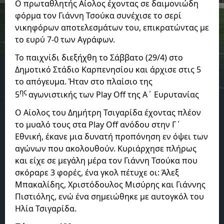
Ο πρωταθλητής Αίολος έχοντας σε δαιμονιώδη
φόρμα τον Γιάννη Τσούκα συνέχισε το σερί
νικηφόρων αποτελεσμάτων του, επικρατώντας με
το ευρύ 7-0 των Αγράφων.
Το παιχνίδι διεξήχθη το Σάββατο (29/4) στο
Δημοτικό Στάδιο Καρπενησίου και άρχισε στις 5
το απόγευμα. Ήταν στο πλαίσιο της
ης
5
αγωνιστικής των
Play
Off
της Α΄ Ευρυτανίας
Ο Αίολος του Δημήτρη Τσιγαρίδα έχοντας πλέον
το μυαλό τους στα Play Off ανόδου στην Γ΄
Εθνική, έκανε μια δυνατή προπόνηση εν όψει των
αγώνων που ακολουθούν. Κυριάρχησε πλήρως
και είχε σε μεγάλη μέρα τον Γιάννη Τσούκα που
σκόραρε 3 φορές, ένα γκολ πέτυχε οι: Άλεξ
Μπακαλίδης, Χριστόδουλος Μισύρης και Γιάννης
Πιστιόλης, ενώ ένα σημειώθηκε με αυτογκόλ του
Ηλία Τσιγαρίδα.