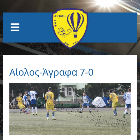
Αίολος-Άγραφα 7-0