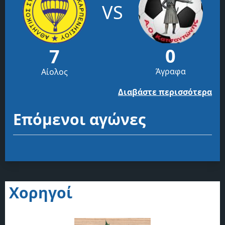
VS
0
7
Άγραφα
Αίολος
Διαβάστε περισσότερα
Επόμενοι αγώνες
Χορηγοί